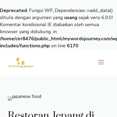
Deprecated
: Fungsi WP_Dependencies->add_data()
ditulis dengan argumen yang
usang
sejak versi 6.9.0!
Komentar kondisional IE diabaikan oleh semua
browser yang didukung. in
/home/cirr8476/public_html/mywordsjourney.com/w
includes/functions.php
on line
6170
Langsung
ke
ME
isi
Restoran Jepang di