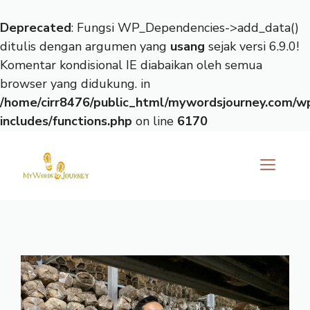
Deprecated
: Fungsi WP_Dependencies->add_data()
ditulis dengan argumen yang
usang
sejak versi 6.9.0!
Komentar kondisional IE diabaikan oleh semua
browser yang didukung. in
/home/cirr8476/public_html/mywordsjourney.com/w
includes/functions.php
on line
6170
Langsung
ke
ME
isi