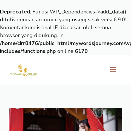
Deprecated
: Fungsi WP_Dependencies->add_data()
ditulis dengan argumen yang
usang
sejak versi 6.9.0!
Komentar kondisional IE diabaikan oleh semua
browser yang didukung. in
/home/cirr8476/public_html/mywordsjourney.com/w
includes/functions.php
on line
6170
Langsung
ke
ME
isi